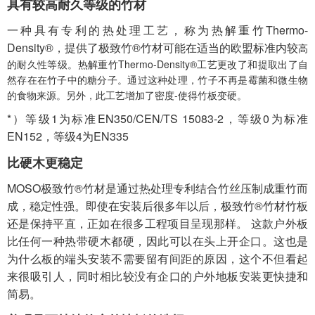
具有较高耐久等级的竹材
一种具有专利的热处理工艺，称为热解重竹Thermo-
Density®，提供了
极致竹®竹材
可能在适当的欧盟标准内较
高
的耐久性等级。热解重竹Thermo-Density®工艺更改了和提取出了自
然存在在竹子中的糖分子。通过这种处理，竹子不再是霉菌和微生物
的食物来源。另外，此工艺增加了密度-使得竹板变硬。
*）等级1为标准EN350/CEN/TS 15083-2，等级0为标准
EN152，等级4为EN335
比硬木更稳定
MOSO
极致竹®竹材
是通过热处理专利结合竹丝压制成重竹而
成，稳定性强。即使在安装后很多年以后，
极致竹®竹材
竹板
还是保持平直，正如在很多工程项目呈现那样。 这款户外板
比任何一种热带硬木都硬，因此可以在头上开企口。这也是
为什么板的端头安装不需要留有间距的原因，这个不但看起
来很吸引人，同时相比较没有企口的户外地板安装更快捷和
简易。