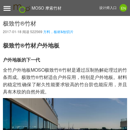

MOSO 摩索竹材
设计师入口
EN
极致竹®竹材
2017-01-18
阅读 522569
方料，板材&刨切片
极致竹®竹材户外地板
户外地板的下一代
全竹户外地板MOSO
极致竹®竹材
是通过压制热解处理过的竹
条而成。
极致竹®竹材
适合户外应用，特别是户外地板。材料
的稳定性确保了耐久性能要求较高的竹台阶也能应用，并且
具有木纹的自然外观。