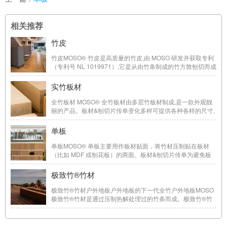
相关推荐
竹皮
竹皮MOSO® 竹皮是高质量的竹皮,由 MOSO 研发并获取专利
（专利号 NL 1019971）,它是从由竹条制成的竹方敦刨切而成
的。板材&刨切片传单薄而牢固为了避免操作过程中的破
损,MOSO® 竹皮的背面贴上一层薄而牢固的纤维素背衬。这
实竹板材
样就易于将竹皮贴到板材上,使之可广泛用于建筑 ...
全竹板材 MOSO® 全竹板材由多层竹板材制成,是一款外观靓
丽的产品。板材&刨切片传单变化多样可提供各种各样的尺寸,
厚度,构造,风格和颜色。实竹板材说明书室内应用全竹板材适
合用在板边结构可以看得见的地方,比如,用于楼梯板,家具和厨
单板
房台面板等。Panel & Veneer Pro ...
单板MOSO® 单板主要用作板材贴面，将竹材压制贴在板材
（比如 MDF 或刨花板）的两面。板材&刨切片传单为避免板
弯曲，需要被贴板的两面都贴面，因此它称为“三明治板”。单
层板材说明书优点室内排放 —— E1要营造一个健康的室内环
极致竹®竹材
境，重要的一点就是要使室内使用的产品具有低 ...
极致竹®竹材户外地板户外地板的下一代全竹户外地板MOSO
极致竹®竹材是通过压制热解处理过的竹条而成。极致竹®竹
材适合户外应用，特别是户外地板。材料的稳定性确保了耐久
性能要求较高的竹台阶也能应用，并且具有木纹的自然外观。
25年质保经过10多年成功地生产和销售热解户 ...