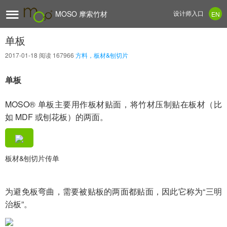

MOSO 摩索竹材
设计师入口
EN
单板
2017-01-18
阅读 167966
方料，板材&刨切片
单板
MOSO® 单板主要用作板材贴面，将竹材压制贴在板材（比
如 MDF 或刨花板）的两面。
板材&刨切片传单
为避免板弯曲，需要被贴板的两面都贴面，因此它称为“三明
治板”。