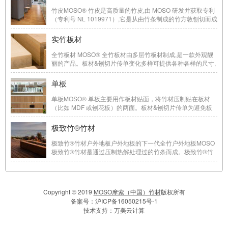
竹皮MOSO® 竹皮是高质量的竹皮,由 MOSO 研发并获取专利
（专利号 NL 1019971）,它是从由竹条制成的竹方敦刨切而成
的。板材&刨切片传单薄而牢固为了避免操作过程中的破
损,MOSO® 竹皮的背面贴上一层薄而牢固的纤维素背衬。这
实竹板材
样就易于将竹皮贴到板材上,使之可广泛用于建筑 ...
全竹板材 MOSO® 全竹板材由多层竹板材制成,是一款外观靓
丽的产品。板材&刨切片传单变化多样可提供各种各样的尺寸,
厚度,构造,风格和颜色。实竹板材说明书室内应用全竹板材适
合用在板边结构可以看得见的地方,比如,用于楼梯板,家具和厨
单板
房台面板等。Panel & Veneer Pro ...
单板MOSO® 单板主要用作板材贴面，将竹材压制贴在板材
（比如 MDF 或刨花板）的两面。板材&刨切片传单为避免板
弯曲，需要被贴板的两面都贴面，因此它称为“三明治板”。单
层板材说明书优点室内排放 —— E1要营造一个健康的室内环
极致竹®竹材
境，重要的一点就是要使室内使用的产品具有低 ...
极致竹®竹材户外地板户外地板的下一代全竹户外地板MOSO
极致竹®竹材是通过压制热解处理过的竹条而成。极致竹®竹
材适合户外应用，特别是户外地板。材料的稳定性确保了耐久
性能要求较高的竹台阶也能应用，并且具有木纹的自然外观。
25年质保经过10多年成功地生产和销售热解户 ...
Copyright © 2019
MOSO摩索（中国）竹材
版权所有
备案号：
沪ICP备16050215号-1
技术支持：
万美云计算