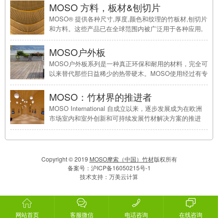
要求严格的大客流量场所，而大尺度地板则在宽度和长度
MOSO 方料，板材&刨切片
上提供了较大的尺寸。大尺度地板大尺度地板-由于大尺
MOSO® 提供各种尺寸,厚度,颜色和纹理的竹板材,刨切片
度地板具 ...
和方料。这些产品已在全球范围内被广泛用于各种应用,
包括墙板,天花板,窗框,门,楼梯,家具和厨房。刨切片,单板
和贴面席卷对墙面装饰应用提供了很多的选择。一、实竹
MOSO户外板
板材MOSO的实竹板材由多层竹板材制成,具有多样性...
MOSO户外板系列是一种真正环保和耐用的材料，完全可
更多信 ...
以来替代那些日益稀少的热带硬木。MOSO使用经过有专
利保护的独特的热处理过程，改变其材料的硬度，稳定
性，防火安全和耐久性，使其达到比最好的热带硬木还要
MOSO：竹材界的推进者
高的标准等级。一、户外地板 MOSO极致竹®竹材 的户
MOSO International 自成立以来，逐步发展成为在欧洲
外 ...
市场室内和室外创新和可持续发展竹材解决方案的推进
者。MOSO产品可以分为四大类系列一、MOSO竹地板
十一种不同的地板种类，在尺寸，颜色和风格上多种多
样，从而给每个市场提供了几十种不同竹地板的选择。地
板二、MOSO竹材&n ...
Copyright © 2019
MOSO摩索（中国）竹材
版权所有
备案号：
沪ICP备16050215号-1
技术支持：
万美云计算
网站首页
客服微信
电话咨询
在线咨询