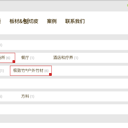
板
板材&刨切皮
案例
联系我们
1)
场所
餐厅
酒店和疗养
(6)
(1)
(1)
极致竹®户外竹材
(1)
(6)
方料
5)
(1)