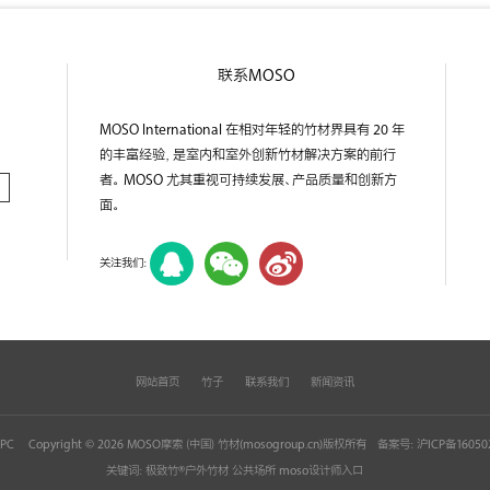
联系MOSO
MOSO International 在相对年轻的竹材界具有 20 年
的丰富经验，是室内和室外创新竹材解决方案的前行
者。 MOSO 尤其重视可持续发展、产品质量和创新方
面。
关注我们：
网站首页
竹子
联系我们
新闻资讯
pPC
Copyright © 2026 MOSO摩索（中国）竹材(
mosogroup.cn
)版权所有
备案号：
沪ICP备16050
关键词：极致竹®户外竹材 公共场所 moso设计师入口