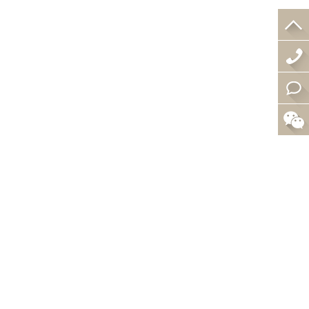
4
0
在
0
线
-
咨
0
询
0
5
-
5