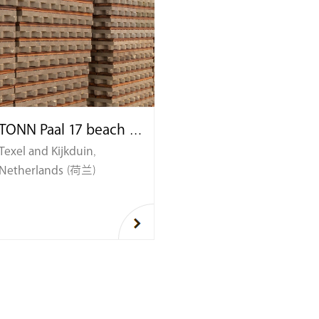
TONN Paal 17 beach restaurant（餐馆）
Texel and Kijkduin,
Netherlands（荷兰）