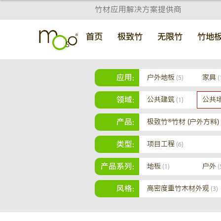
竹材应用解决方案提供商
首页
极致竹
无限竹
竹地
应用:
户外地板
家具
(5)
(
领域:
公共建筑
公共
(1)
产品:
极致竹®竹材 (户外方料)
类型:
项目工程
(6)
产品系列:
地板
户外
(1)
(
风格:
高密度重竹木材外观
(3)